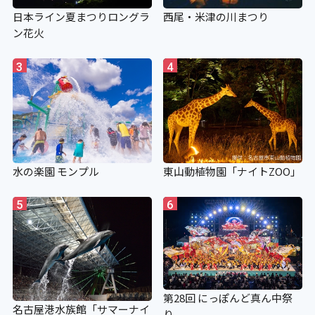
日本ライン夏まつりロングラ
西尾・米津の川まつり
ン花火
3
4
水の楽園 モンプル
東山動植物園「ナイトZOO」
5
6
第28回 にっぽんど真ん中祭
名古屋港水族館「サマーナイ
り