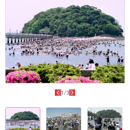
1
/
3