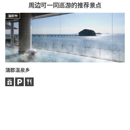
周边可一同巡游的推荐景点
蒲郡市
蒲郡温泉乡
海
就
特