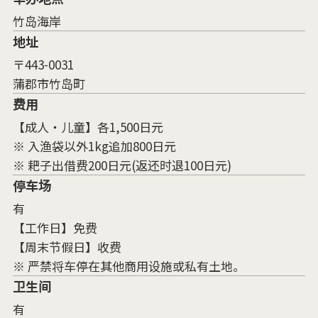
竹岛海岸
地址
〒443-0031
蒲郡市竹岛町
费用
【成人・儿童】各1,500日元
※ 入渔袋以外1kg追加800日元
※ 耙子出借费200日元(返还时退100日元)
停车场
有
【工作日】免费
【周末节假日】收费
※ 严禁将车停在其他商用设施或私有土地。
卫生间
有