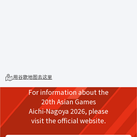
用谷歌地图去这里
For information about the
20th Asian Games
Aichi-Nagoya 2026,
please
visit the official website.