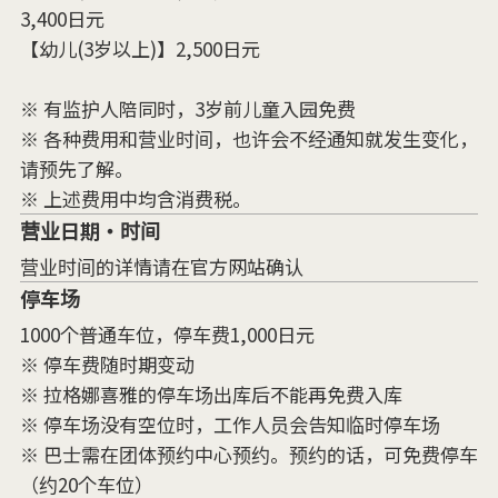
3,400日元
【幼儿(3岁以上)】2,500日元
※ 有监护人陪同时，3岁前儿童入园免费
※ 各种费用和营业时间，也许会不经通知就发生变化，
请预先了解。
※ 上述费用中均含消费税。
营业日期・时间
营业时间的详情请在官方网站确认
停车场
1000个普通车位，停车费1,000日元
※ 停车费随时期变动
※ 拉格娜喜雅的停车场出库后不能再免费入库
※ 停车场没有空位时，工作人员会告知临时停车场
※ 巴士需在团体预约中心预约。预约的话，可免费停车
（约20个车位）