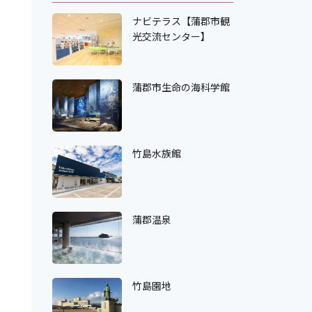
ナビテラス【蒲郡市観
光交流センター】
蒲郡市生命の海科学館
竹島水族館
蒲郡温泉
竹島園地