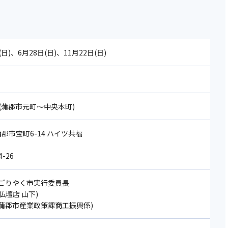
(日)、6月28日(日)、11月22日(日)
(蒲郡市元町～中央本町)
 蒲郡市宝町6-14 ハイツ共福
-26
017(ごりやく市実行委員長
壇店 山下)
119(蒲郡市産業政策課商工振興係)