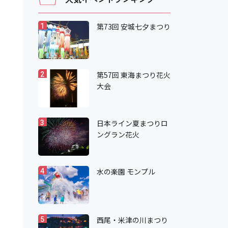
第73回 安城七夕まつり
1
第57回 東海まつり花火
2
大会
日本ライン夏まつりロ
3
ングラン花火
水の楽園 モンプル
4
西尾・米津の川まつり
5