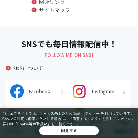
関連リンク
サイトマップ
SNSでも毎日情報配信中！
FOLLOW ME ON SNS!
SNSについて
Facebook
Instagram
当ウェブサイトでは、サービス向上のためCookie(クッキー)を利用しています。
X
LINE
Cookieの利用に同意いただける場合は、「同意する」ボタンを押してください。
詳細は
「Cookie等の取扱い」
をご覧ください。
同意する
イベント
スポット
特集
コース
お気に入り