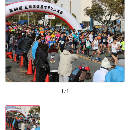
1
/
1