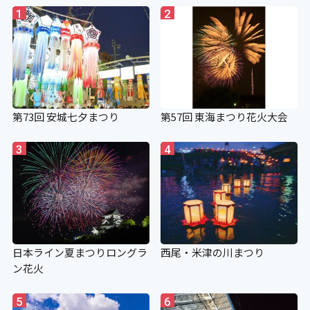
1
2
第73回 安城七夕まつり
第57回 東海まつり花火大会
3
4
日本ライン夏まつりロングラ
西尾・米津の川まつり
ン花火
5
6