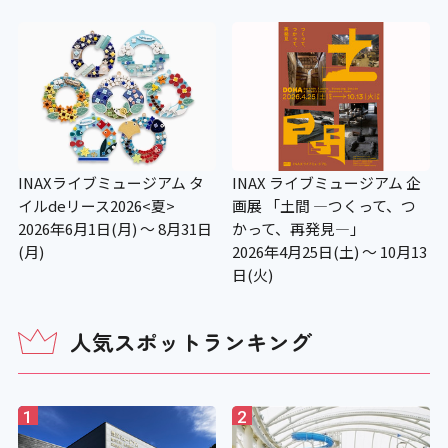
〇
補助犬用のトイレ
×
INAX ライブミュージアム 企
INAXライブミュージアム タ
画展 「土間 ―つくって、つ
イルdeリース2026<夏>
施設の点字案内
かって、再発見―」
2026年6月1日(月) ～ 8月31日
2026年4月25日(土) ～ 10月13
(月)
〇
日(火)
視覚障がい者誘導用ブロック
人気スポットランキング
〇
1
2