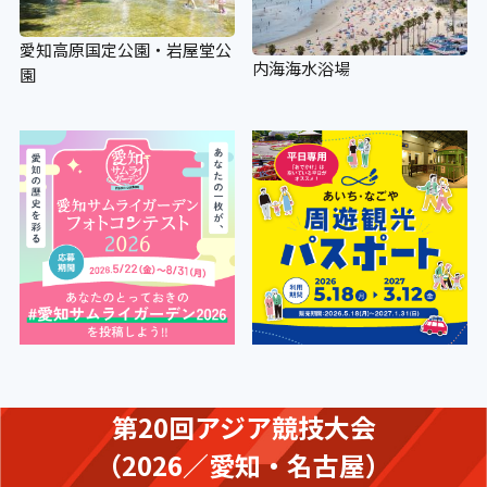
愛知高原国定公園・岩屋堂公
内海海水浴場
園
第20回アジア競技大会
（2026／愛知・名古屋）