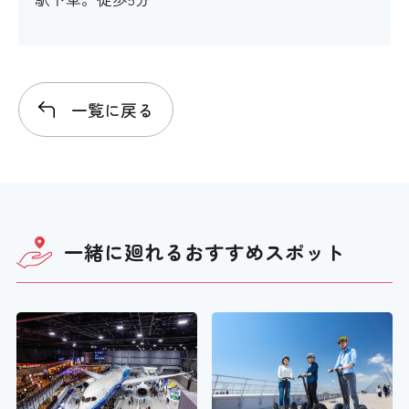
館内移動について
一覧に戻る
アイコンの説明
階段・段差
一緒に廻れる
おすすめスポット
×
階段の手すり
×