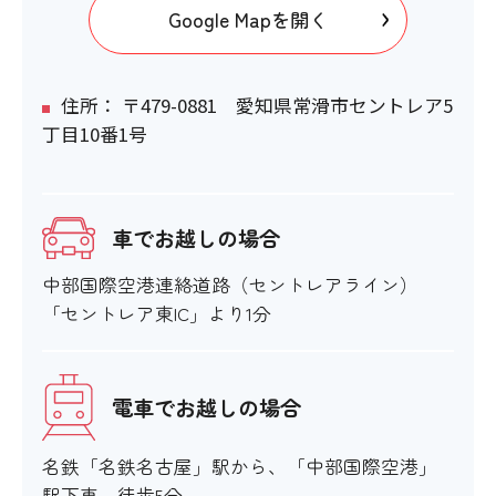
Google Mapを開く
おむつ替え台
〇
住所： 〒479-0881 愛知県常滑市セントレア5
丁目10番1号
電動車いすの利用
〇
車でお越しの場合
トイレ内配置の触知案内図
中部国際空港連絡道路（セントレアライン）
「セントレア東IC」より1分
〇
オストメイト対応
電車でお越しの場合
〇
名鉄「名鉄名古屋」駅から、「中部国際空港」
駅下車。徒歩5分