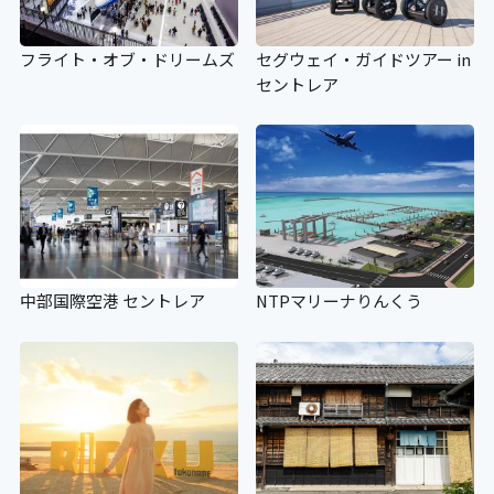
エレベーター
フライト・オブ・ドリームズ
セグウェイ・ガイドツアー in
〇
セントレア
行先階等の表示
〇
エレベーター音声案内
中部国際空港 セントレア
NTPマリーナりんくう
×
エスカレーター
×