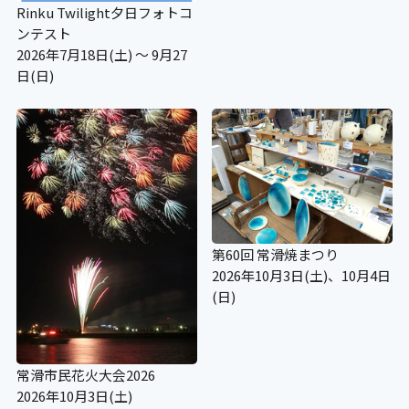
Rinku Twilight夕日フォトコ
〇
ンテスト
2026年7月18日(土) ～ 9月27
日(日)
ベビーカーの貸し出し
×
老眼鏡の貸し出し
×
第60回 常滑焼まつり
2026年10月3日(土)、10月4日
授乳コーナー
(日)
〇
常滑市民花火大会2026
補助犬の入場可
2026年10月3日(土)