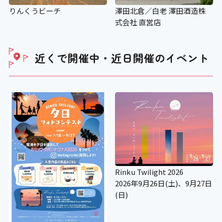
エスカレーター音声案内
りんくうビーチ
澤田北倉／白老 澤田酒造株
式会社 直営店
×
近くで開催中・近日開催の
イベント
スロープ
〇
設備
Rinku Twilight 2026
アイコンの説明
2026年9月26日(土)、9月27日
(日)
車いすの貸し出し