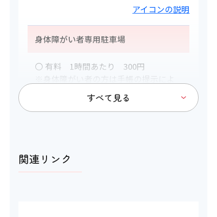
アイコンの説明
身体障がい者専用駐車場
〇 有料 1時間あたり 300円
※身体障がい者の方は手帳の提示によ
り合計額の半額を割引
します。
障がい者用 40 台
うちヘルプマーク用 3 台
関連リンク
トイレ