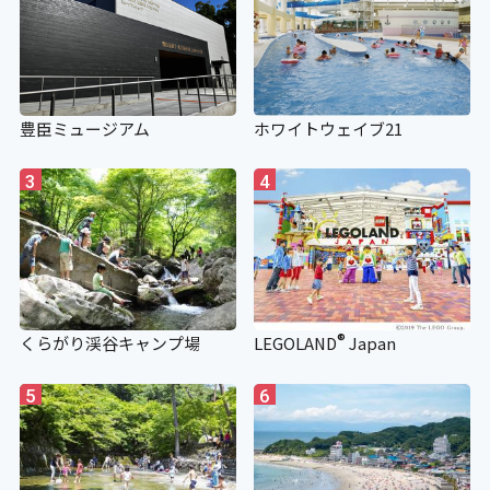
豊臣ミュージアム
ホワイトウェイブ21
3
4
®
くらがり渓谷キャンプ場
LEGOLAND
Japan
5
6