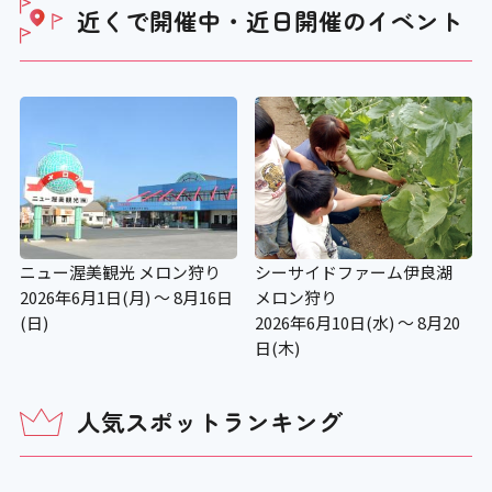
ベビーカーの貸し出し
近くで開催中・近日開催の
イベント
×
老眼鏡の貸し出し
〇
授乳コーナー
ニュー渥美観光 メロン狩り
シーサイドファーム伊良湖
2026年6月1日(月) ～ 8月16日
メロン狩り
×
(日)
2026年6月10日(水) ～ 8月20
日(木)
補助犬の入場可
人気スポットランキング
〇