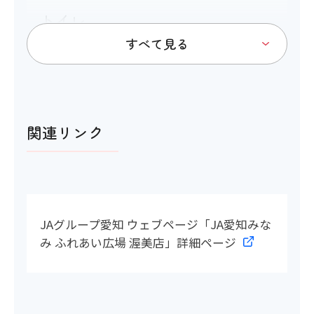
トイレ
アイコンの説明
関連リンク
多目的トイレ
×
洋式トイレ
JAグループ愛知 ウェブページ「JA愛知みな
み ふれあい広場 渥美店」詳細ページ
〇
多目的トイレの設置が無い場合の代替
措置