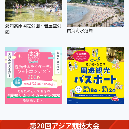
愛知高原国定公園・岩屋堂公
内海海水浴場
園
第20回アジア競技大会