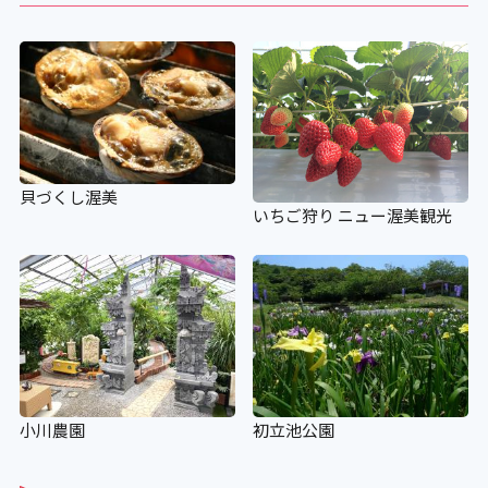
スロープがない場合の代替措置
×
設備
貝づくし渥美
いちご狩り ニュー渥美観光
アイコンの説明
車いすの貸し出し
×
小川農園
初立池公園