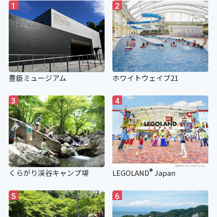
補助犬用のトイレ
1
2
×
施設の点字案内
豊臣ミュージアム
ホワイトウェイブ21
×
3
4
階段手すり点字シート
×
視覚障がい者誘導用ブロック
®
くらがり渓谷キャンプ場
LEGOLAND
Japan
×
5
6