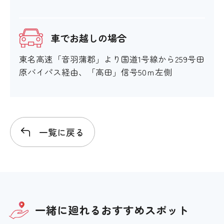
エスカレーター
車でお越しの場合
×
東名高速「音羽蒲郡」より国道1号線から259号田
スロープ
原バイパス経由、「高田」信号50ｍ左側
×
施設出入り口の段差
一覧に戻る
×
施設内部の段差
一緒に廻れる
おすすめスポット
×