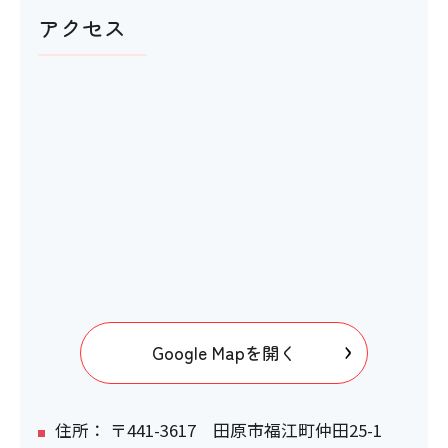
アクセス
×
館内移動について
アイコンの説明
階段・段差
×
Google Mapを開く
エレベーター
×
住所： 〒441-3617 田原市福江町仲田25-1