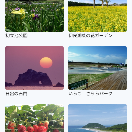
初立池公園
伊良湖菜の花ガーデン
日出の石門
いらご さららパーク