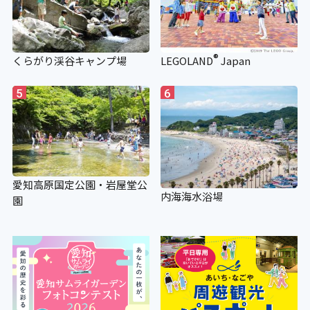
®
くらがり渓谷キャンプ場
LEGOLAND
Japan
5
6
愛知高原国定公園・岩屋堂公
内海海水浴場
園