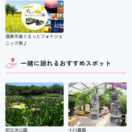
渥美半島ぐるっとフォトジェ
ニック旅♪
一緒に廻れる
おすすめスポット
初立池公園
小川農園