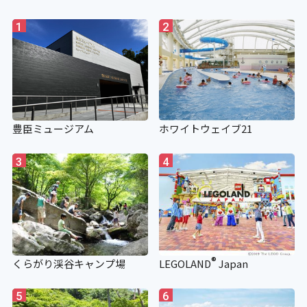
1
2
豊臣ミュージアム
ホワイトウェイブ21
3
4
®
くらがり渓谷キャンプ場
LEGOLAND
Japan
5
6