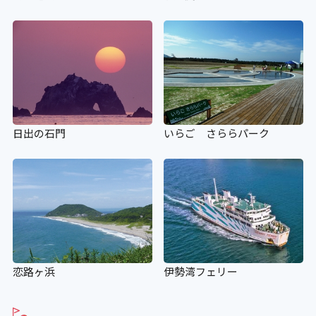
日出の石門
いらご さららパーク
恋路ヶ浜
伊勢湾フェリー