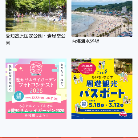
愛知高原国定公園・岩屋堂公
内海海水浴場
園