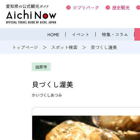
ジブリパーク
歴史観光
HOME
イベント
特集・コラム
トップページ
スポット検索
貝づくし渥美
田原市
貝づくし渥美
かいづくしあつみ