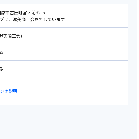
 田原市古田町宮ノ前32-6
ップは、渥美商工会を指しています
1(渥美商工会)
る
る
コンの説明