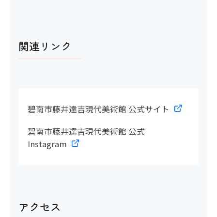
関連リンク
アイコンの説明
多目的トイレ
〇
碧南市藤井達吉現代美術館 公式サイト
多目的トイレの間口
碧南市藤井達吉現代美術館 公式
Instagram
〇 100cm
洋式トイレ
アクセス
〇