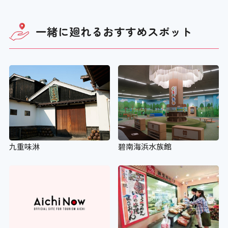
階段の手すり
一緒に廻れる
おすすめスポット
〇
エレベーター
〇 120cm
行先階等の表示
九重味淋
碧南海浜水族館
〇
エレベーター音声案内
×