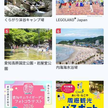
視覚障がい者誘導用ブロック
〇
®
くらがり渓谷キャンプ場
LEGOLAND
Japan
5
6
入場料等
アイコンの説明
愛知高原国定公園・岩屋堂公
内海海水浴場
園
障がい者対応 別途料金
〇 各種障害者手帳をお持ちの方と付き
添い１名まで有料企画展が無料。