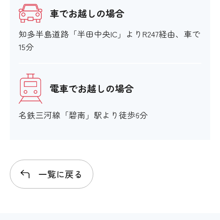
車でお越しの場合
オストメイト対応
知多半島道路「半田中央IC」よりR247経由、車で
15分
×
電車でお越しの場合
館内移動について
名鉄三河線「碧南」駅より徒歩6分
アイコンの説明
一覧に戻る
階段・段差
〇