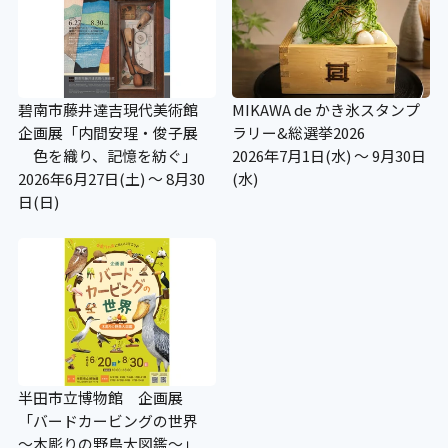
車いすの貸し出し
〇
碧南市藤井達吉現代美術館
MIKAWA de かき氷スタンプ
ベビーカーの貸し出し
企画展「内間安瑆・俊子展
ラリー&総選挙2026
色を織り、記憶を紡ぐ」
2026年7月1日(水) ～ 9月30日
〇
2026年6月27日(土) ～ 8月30
(水)
日(日)
老眼鏡の貸し出し
×
授乳コーナー
×
半田市立博物館 企画展
「バードカービングの世界
～木彫りの野鳥大図鑑～」