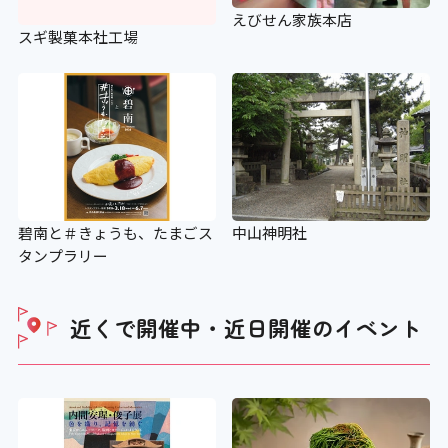
えびせん家族本店
エスカレーター
スギ製菓本社工場
×
スロープ
〇 150cm
碧南と＃きょうも、たまごス
中山神明社
タンプラリー
設備
近くで開催中・近日開催の
イベント
アイコンの説明