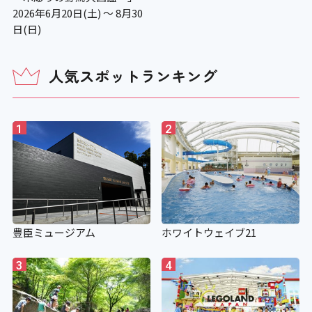
補助犬の入場可
2026年6月20日(土) ～ 8月30
日(日)
〇
人気スポットランキング
補助犬用のトイレ
×
1
2
施設の点字案内
×
豊臣ミュージアム
ホワイトウェイブ21
階段手すり点字シート
3
4
×