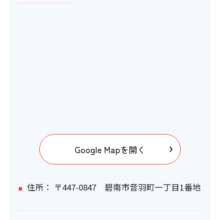
ベビーベッド
×
おむつ替え台
〇
電動車いすの利用
Google Mapを開く
〇
住所： 〒447-0847 碧南市音羽町一丁目1番地
トイレ内配置の触知案内図
×