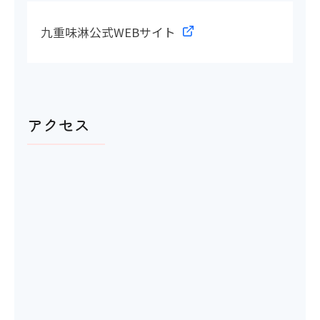
洋式トイレ
九重味淋公式WEBサイト
〇
アクセス
館内移動について
アイコンの説明
階段・段差
〇