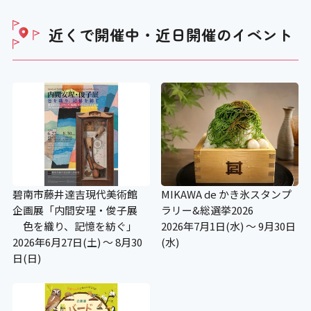
補助犬用のトイレ
近くで開催中・近日開催の
イベント
×
施設の点字案内
×
階段手すり点字シート
碧南市藤井達吉現代美術館
MIKAWA de かき氷スタンプ
企画展「内間安瑆・俊子展
ラリー&総選挙2026
×
色を織り、記憶を紡ぐ」
2026年7月1日(水) ～ 9月30日
2026年6月27日(土) ～ 8月30
(水)
日(日)
視覚障がい者誘導用ブロック
×