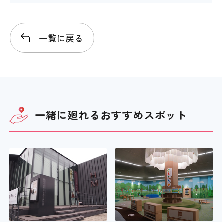
施設出入り口の段差
〇
一覧に戻る
施設内部の段差
×
一緒に廻れる
おすすめスポット
設備
アイコンの説明
車いすの貸し出し
×