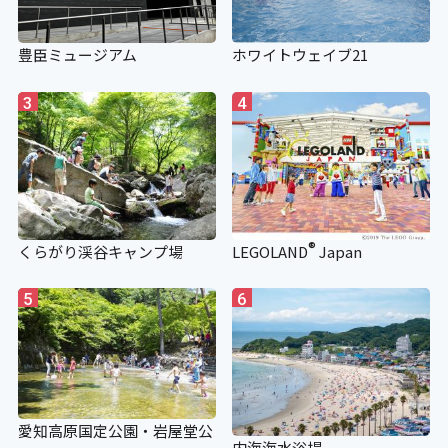
豊臣ミュージアム
ホワイトウェイブ21
3
4
®
くらがり渓谷キャンプ場
LEGOLAND
Japan
5
6
愛知高原国定公園・岩屋堂公
内海海水浴場