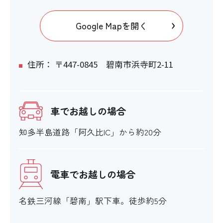
階段の手すり
Google Mapを開く
×
エレベーター
住所： 〒447-0845 碧南市浜寺町2-11
×
車でお越しの場合
エスカレーター
知多半島道路「阿久比IC」から約20分
×
スロープ
電車でお越しの場合
×
名鉄三河線「碧南」駅下車。徒歩約5分