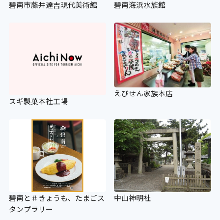
碧南市藤井達吉現代美術館
碧南海浜水族館
ベビーカーの貸し出し
×
老眼鏡の貸し出し
えびせん家族本店
×
スギ製菓本社工場
授乳コーナー
×
補助犬の入場可
碧南と＃きょうも、たまごス
中山神明社
タンプラリー
×