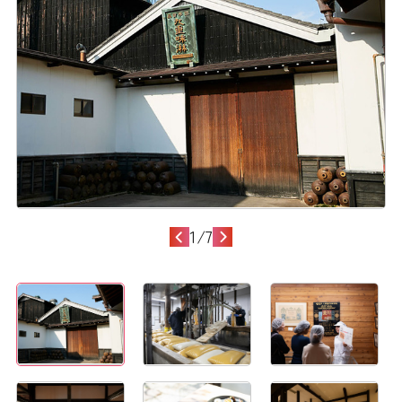
1
/
7