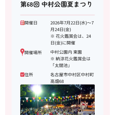
第68回 中村公園夏まつり
開催日
2026年7月22日(水)～7
月24日(金)
※ 花火鑑賞会は、24
日(金)に開催
中村公園内 東園
開催場所
※ 納涼花火鑑賞会は
「太閤池」
住所
名古屋市中村区中村町
高畑68