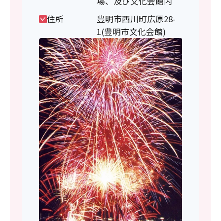
場、及び文化会館内
住所
豊明市西川町広原28-
1(豊明市文化会館)