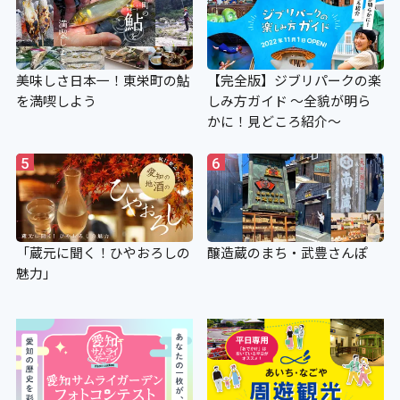
美味しさ日本一！東栄町の鮎
【完全版】ジブリパークの楽
を満喫しよう
しみ方ガイド ～全貌が明ら
かに！見どころ紹介～
5
6
「蔵元に聞く！ひやおろしの
醸造蔵のまち・武豊さんぽ
魅力」