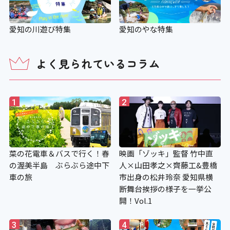
愛知の川遊び特集
愛知のやな特集
よく見られているコラム
1
2
菜の花電車＆バスで行く！春
映画「ゾッキ」監督 竹中直
の渥美半島 ぶらぶら途中下
人×山田孝之×齊藤工&豊橋
車の旅
市出身の松井玲奈 愛知県横
断舞台挨拶の様子を一挙公
開！Vol.1
3
4