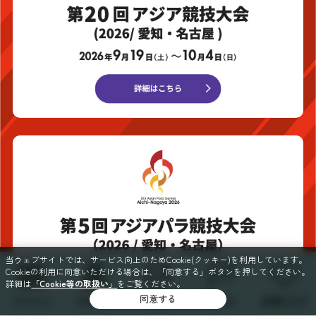
当ウェブサイトでは、サービス向上のためCookie(クッキー)を利用しています。
Cookieの利用に同意いただける場合は、「同意する」ボタンを押してください。
詳細は
「Cookie等の取扱い」
をご覧ください。
同意する
イベント
スポット
特集
コース
お気に入り