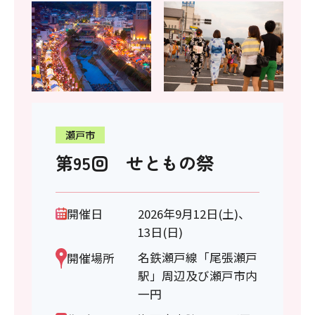
瀬戸市
第95回 せともの祭
開催日
2026年9月12日(土)、
13日(日)
名鉄瀬戸線「尾張瀬戸
開催場所
駅」周辺及び瀬戸市内
一円