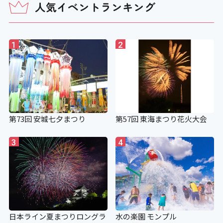
人気イベントランキング
1
2
第73回 安城七夕まつり
第57回 東海まつり花火大会
3
4
日本ライン夏まつりロングラ
水の楽園 モンプル