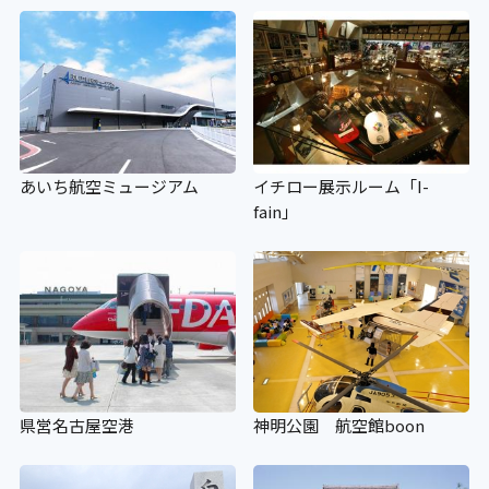
あいち航空ミュージアム
イチロー展示ルーム「I-
fain」
県営名古屋空港
神明公園 航空館boon