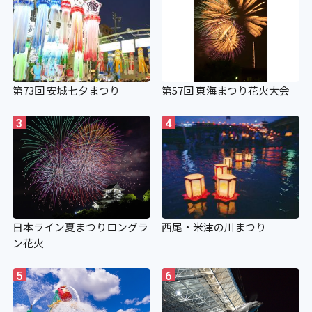
第73回 安城七夕まつり
第57回 東海まつり花火大会
3
4
日本ライン夏まつりロングラ
西尾・米津の川まつり
ン花火
5
6