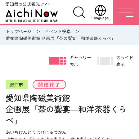
Language
トップページ
イベント検索
愛知県陶磁美術館 企画展「茶の饗宴―和洋茶器くらべ」
ギャラリー
スライド
表示
表示
開催終了
瀬戸市
愛知県陶磁美術館
企画展「茶の饗宴―和洋茶器くら
べ」
あいちけんとうじびじゅつかん
きかくてん「ちゃのきょうえん―わようちゃきくらべ」