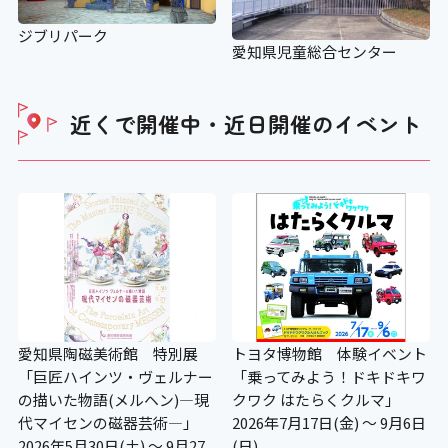
ジブリパーク
愛知県児童総合センター
近くで開催中・近日開催の
イベント
愛知県陶磁美術館 特別展
トヨタ博物館 体験イベント
「巨匠ハインツ・ヴェルナー
「乗ってみよう！ドキドキワ
の描いた物語(メルヘン)―現
クワク はたらくクルマ」
代マイセンの磁器芸術―」
2026年7月17日(金) ～ 9月6日
2026年5月30日(土) ～ 9月27
(日)