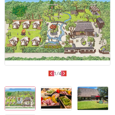
1
/
4