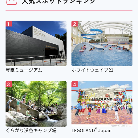
人気スポットランキング
1
2
豊臣ミュージアム
ホワイトウェイブ21
3
4
®
くらがり渓谷キャンプ場
LEGOLAND
Japan