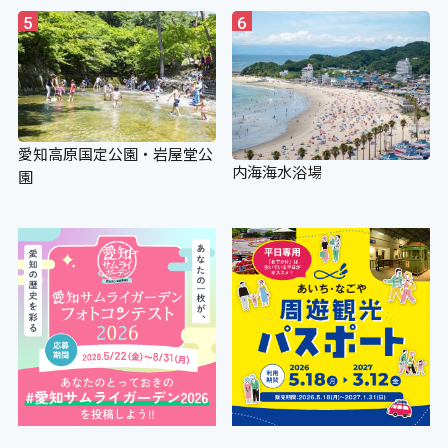
5
6
愛知高原国定公園・岩屋堂公
内海海水浴場
園