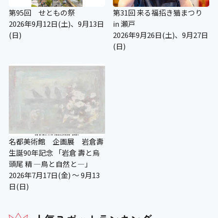
第95回 せともの祭
第31回 来る福招き猫まつり
2026年9月12日(土)、9月13日
in 瀬戸
(日)
2026年9月26日(土)、9月27日
(日)
名都美術館 企画展 岩倉壽
生誕90年記念 「岩倉 壽と烏
頭尾 精 ―鳥と自然と—」
2026年7月17日(金) ～ 9月13
日(日)