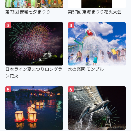
第73回 安城七夕まつり
第57回 東海まつり花火大会
3
4
日本ライン夏まつりロングラ
水の楽園 モンプル
ン花火
5
6