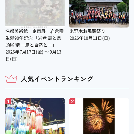
名都美術館 企画展 岩倉壽
米野木お馬頭祭り
生誕90年記念 「岩倉 壽と烏
2026年10月11日(日)
頭尾 精 ―鳥と自然と—」
2026年7月17日(金) ～ 9月13
日(日)
人気イベントランキング
1
2