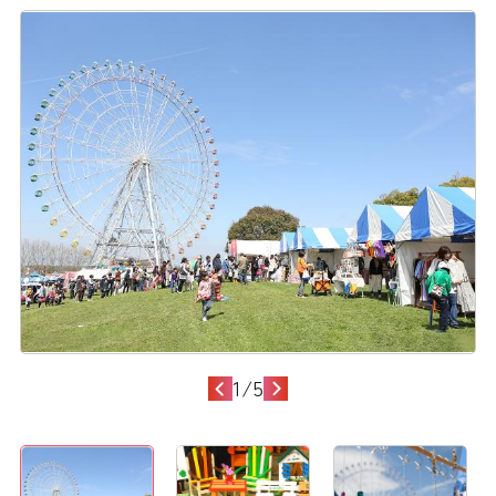
1
/
5