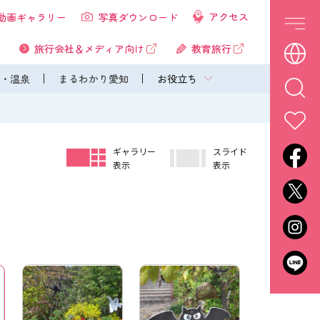
アクセス
動画ギャラリー
写真ダウンロード
旅行会社＆メディア向け
教育旅行
・温泉
まるわかり愛知
お役立ち
ギャラリー
スライド
表示
表示