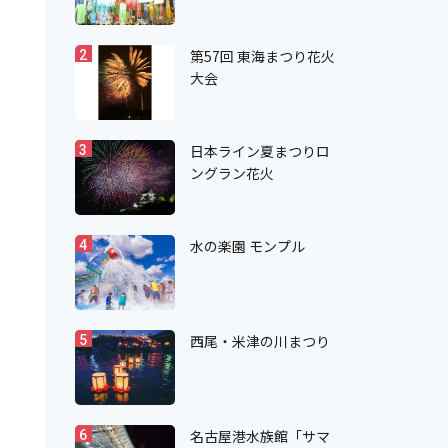
第57回 東海まつり花火
2
大会
日本ライン夏まつりロ
3
ングラン花火
水の楽園 モンプル
4
西尾・米津の川まつり
5
名古屋港水族館「サマ
6