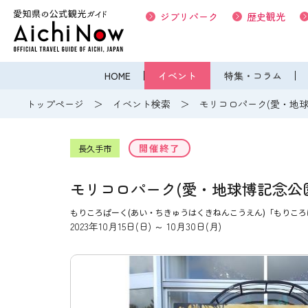
ジブリパーク
歴史観光
HOME
イベント
特集・コラム
トップページ
イベント検索
モリコロパーク(愛・地球
開催終了
長久手市
モリコロパーク(愛・地球博記念公園
もりころぱーく(あい・ちきゅうはくきねんこうえん)「もりこ
2023年10月15日(日) ～ 10月30日(月)