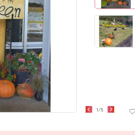
1
/
5