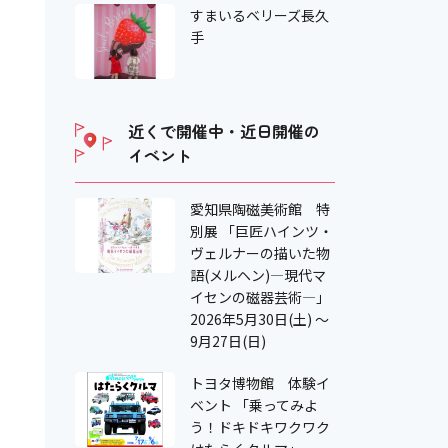
すまいるベリーズ長久
手
近くで開催中・近日開催の
イベント
愛知県陶磁美術館 特
別展 「巨匠ハインツ・
ヴェルナーの描いた物
語(メルヘン)―現代マ
イセンの磁器芸術―」
2026年5月30日(土) ～
9月27日(日)
トヨタ博物館 体験イ
ベント 「乗ってみよ
う！ドキドキワクワク