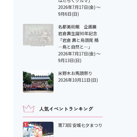
はたらくクルマ」
2026年7月17日(金) ～
9月6日(日)
名都美術館 企画展
岩倉壽生誕90年記念
「岩倉 壽と烏頭尾 精
―鳥と自然と—」
2026年7月17日(金) ～
9月13日(日)
米野木お馬頭祭り
2026年10月11日(日)
人気イベントランキング
第73回 安城七夕まつり
1