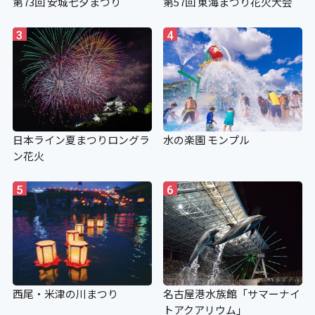
第73回 安城七夕まつり
第57回 東海まつり花火大会
3
4
日本ライン夏まつりロングラ
水の楽園 モンプル
ン花火
5
6
西尾・米津の川まつり
名古屋港水族館「サマーナイ
トアクアリウム」