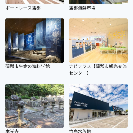
ボートレース蒲郡
蒲郡海鮮市場
蒲郡市生命の海科学館
ナビテラス【蒲郡市観光交流
センター】
本光寺
竹島水族館