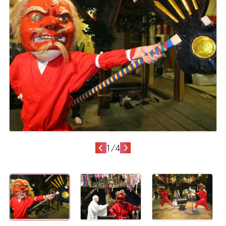
1
/
4