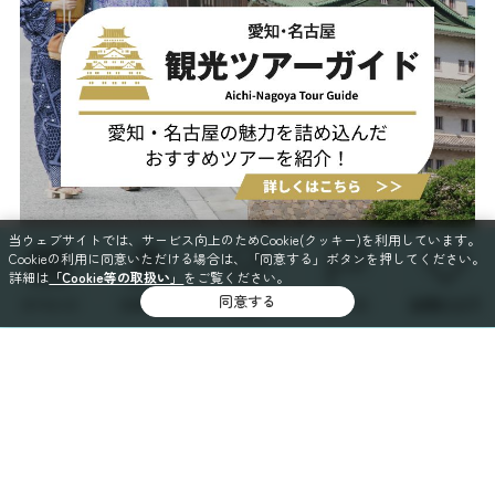
当ウェブサイトでは、サービス向上のためCookie(クッキー)を利用しています。
Cookieの利用に同意いただける場合は、「同意する」ボタンを押してください。
詳細は
「Cookie等の取扱い」
をご覧ください。
同意する
イベント
スポット
特集
コース
お気に入り