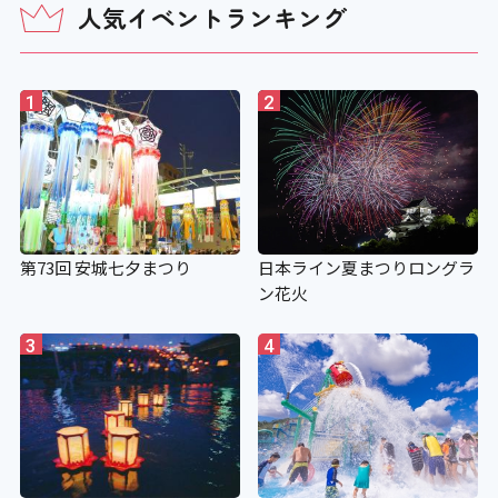
人気イベントランキング
1
2
第73回 安城七夕まつり
日本ライン夏まつりロングラ
ン花火
3
4