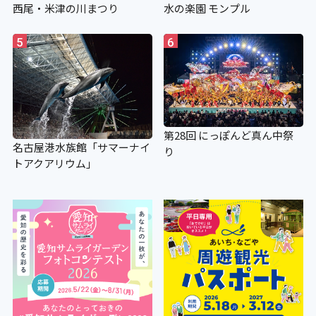
西尾・米津の川まつり
水の楽園 モンプル
5
6
第28回 にっぽんど真ん中祭
名古屋港水族館「サマーナイ
り
トアクアリウム」