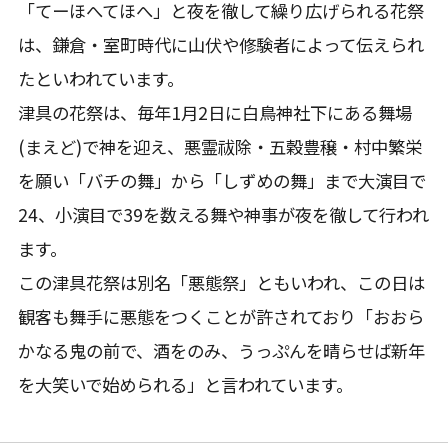
「てーほへてほへ」と夜を徹して繰り広げられる花祭
は、鎌倉・室町時代に山伏や修験者によって伝えられ
たといわれています。
津具の花祭は、毎年1月2日に白鳥神社下にある舞場
(まえど)で神を迎え、悪霊祓除・五穀豊穣・村中繁栄
を願い「バチの舞」から「しずめの舞」まで大演目で
24、小演目で39を数える舞や神事が夜を徹して行われ
ます。
この津具花祭は別名「悪態祭」ともいわれ、この日は
観客も舞手に悪態をつくことが許されており「おおら
かなる鬼の前で、酒をのみ、うっぷんを晴らせば新年
を大笑いで始められる」と言われています。