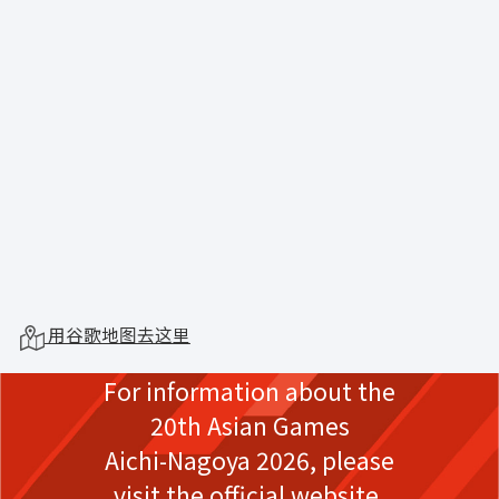
用谷歌地图去这里
For information about the
20th Asian Games
Aichi-Nagoya 2026,
please
visit the official website.