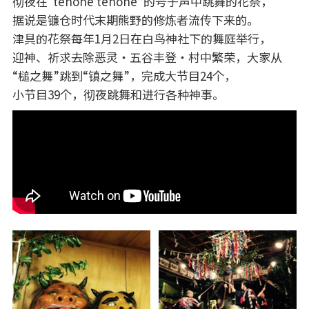
彻夜在“tehohe tehohe”的号子声中跳舞的花祭，
据说是镰仓时代末期熊野的修炼者流传下来的。
津具的花祭每年1月2日在白鸟神社下的舞庭举行，
迎神、祈求去除恶灵・五谷丰登・村中繁荣，大家从
“槌之舞”跳到“镇之舞”，完成大节目24个，
小节目39个，彻夜跳舞和进行各种神事。