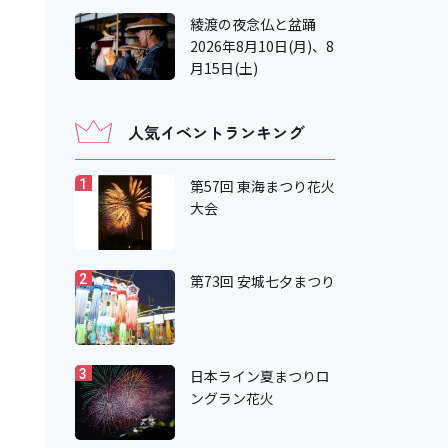
綾渡の夜念仏と盆踊
2026年8月10日(月)、8
月15日(土)
人気イベントランキング
第57回 東海まつり花火
1
大会
第73回 安城七夕まつり
2
日本ライン夏まつりロ
3
ングラン花火