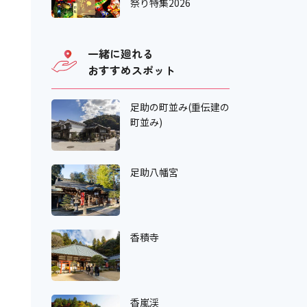
祭り特集2026
一緒に廻れる
おすすめスポット
足助の町並み(重伝建の
町並み)
足助八幡宮
香積寺
香嵐渓