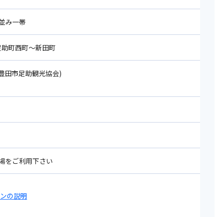
並み一帯
4 足助町西町～新田町
72(豊田市足助観光協会)
場をご利用下さい
コンの説明