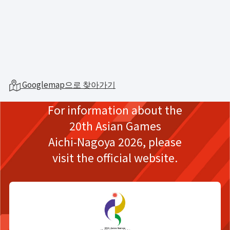
Googlemap으로 찾아가기
For information about the
20th Asian Games
Aichi-Nagoya 2026,
please
visit the official website.