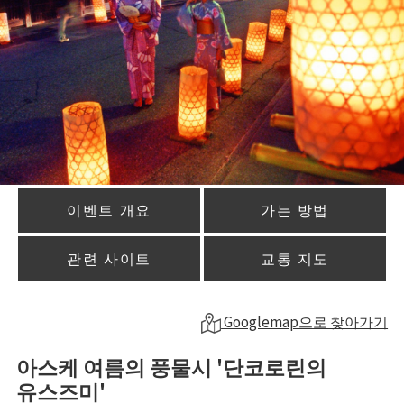
이벤트 개요
가는 방법
관련 사이트
교통 지도
Googlemap으로 찾아가기
아스케 여름의 풍물시 '단코로린의
유스즈미'