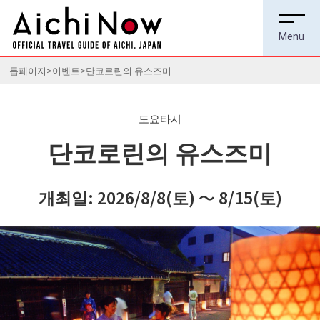
톱페이지
이벤트
단코로린의 유스즈미
도요타시
단코로린의 유스즈미
개최일: 2026/8/8(토) ～ 8/15(토)