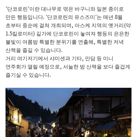
'단코로린'이란 대나무로 엮은 바구니와 일본 종이로
만든 행등입니다. '단코로린의 유스즈미'는 매년 8월
초부터 중순에 걸쳐 개최되며, 아스케 지역의 옛거리(약
1.5킬로미터) 길가에 단코로린이 놓여져 행등의 은은한
불빛이 여름밤 특별한 분위기를 연출해, 특별한 저녁
산책을 즐길 수 있습니다.
거리 여기저기에서 샤미센과 기타, 만담 등 미니
연주회가 열릴 예정으로, 서늘한 밤 산책을 보다 즐겁게
즐기실 수 있습니다.