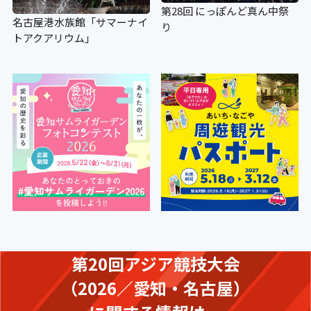
第28回 にっぽんど真ん中祭
名古屋港水族館「サマーナイ
り
トアクアリウム」
第20回アジア競技大会
（2026／愛知・名古屋）