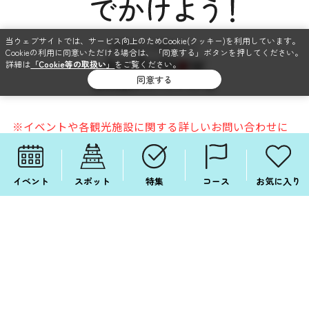
当ウェブサイトでは、サービス向上のためCookie(クッキー)を利用しています。
Cookieの利用に同意いただける場合は、「同意する」ボタンを押してください。
詳細は
「Cookie等の取扱い」
をご覧ください。
同意する
愛知県観光コンベンション局
※イベントや各観光施設に関する詳しいお問い合わせに
つきましては、各施設やイベントの主催者にお問い合
わせ下さい。
イベント
スポット
特集
コース
お気に入り
このサイトについて
個人情報保護方針
ソーシャルメディア利用規約
関連リンク
サイトマップ