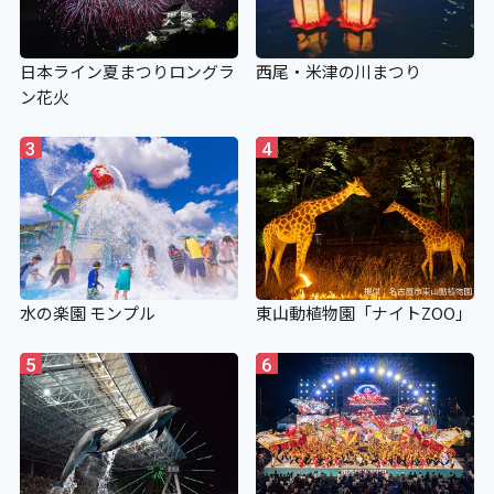
日本ライン夏まつりロングラ
西尾・米津の川まつり
ン花火
3
4
水の楽園 モンプル
東山動植物園「ナイトZOO」
5
6