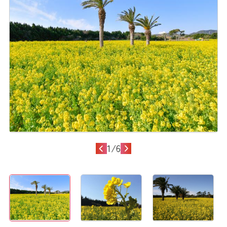
1
/
6