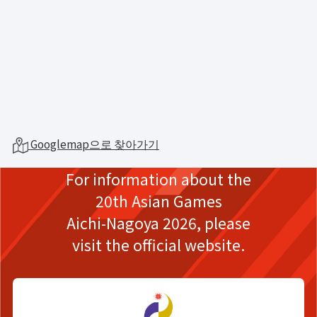
Googlemap으로 찾아가기
For information about the
20th Asian Games
Aichi-Nagoya 2026,
please
visit the official website.