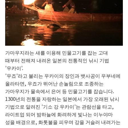
가마우지라는 새를 이용해 민물고기를 잡는 고대
때부터 전해져 내려온 일본의 전통적인 낚시 기법
'우카이'.
'우죠'라고 불리는 우카이의 장인과 뱃사공이 우부네에
올라타면, 우죠가 뛰어난 손놀림으로 조종하는
가마우지가 물속에서 은어 등 민물고기를 잡습니다.
1300년의 전통을 자랑하는 일본에서 가장 오래된 낚시
기법으로 알려진 '기소 강 우카이'는 관람선을 타고,
라이트업 되어 밤하늘에 화려하게 빛나는 이누야마
성을 배경으로, 화톳불을 피우며 강을 거슬러 내려가는