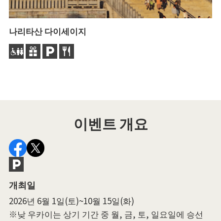
나리타산 다이세이지
이
이
온
이벤트 개요
개최일
2026년 6월 1일(토)~10월 15일(화)
※낮 우카이는 상기 기간 중 월, 금, 토, 일요일에 승선