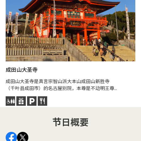
成田山大圣寺
犬
成田山大圣寺是真言宗智山派大本山成田山新胜寺
犬
（千叶县成田市）的名古屋别院，本尊是不动明王尊...
在
节日概要