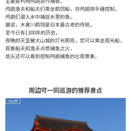
主要是利用鸬鹚进行捕鱼。
鸬鹚渔夫和船夫们乘坐鹈饲船，将鸬鹚用手绳控制。
鸬鹚们潜入水中捕捉水里的鱼。
据说，木曾川鹈饲是日本最古老的传统，
至今已有1300年的历史。
夜晚的天空被犬山城的灯光照亮，您可以乘坐观光船，
观看船夫和渔夫点燃捕鱼之火，
低头还可以看到控制鸬鹚捕鱼的壮观景象。
周边可一同巡游的推荐景点
犬山市