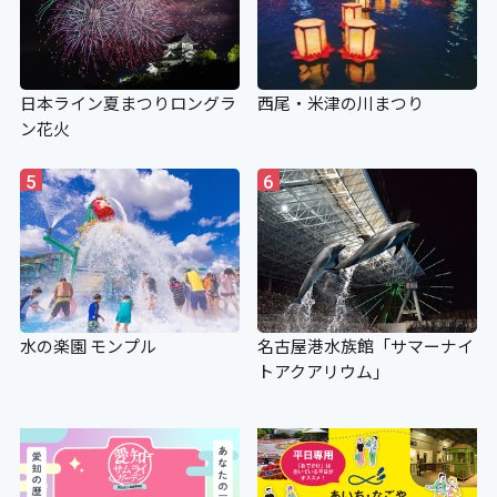
日本ライン夏まつりロングラ
西尾・米津の川まつり
ン花火
5
6
水の楽園 モンプル
名古屋港水族館「サマーナイ
トアクアリウム」