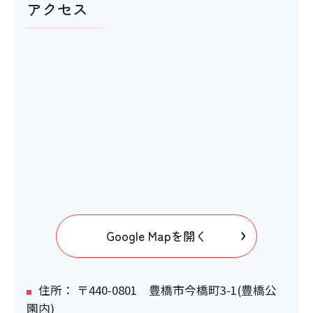
アクセス
〇
おむつ替え台
〇
館内移動について
Google Mapを開く
アイコンの説明
階段・段差
住所： 〒440-0801 豊橋市今橋町3-1(豊橋公
園内)