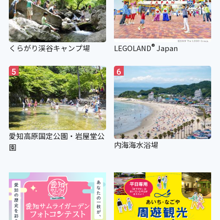
・身体障害がい者手帳
・療育手帳
・精神障がい者保健福祉手帳
®
くらがり渓谷キャンプ場
LEGOLAND
Japan
5
6
愛知高原国定公園・岩屋堂公
内海海水浴場
園