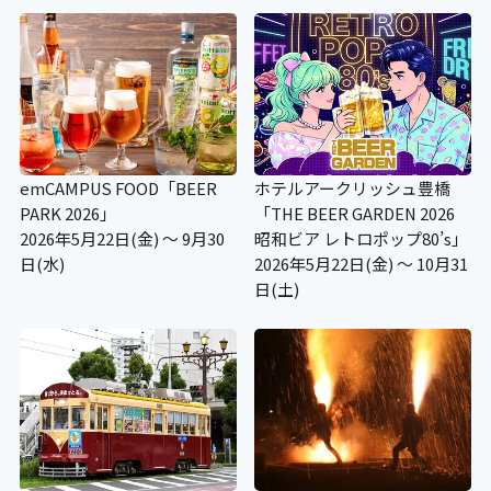
〇
補助犬用のトイレ
×
emCAMPUS FOOD「BEER
ホテルアークリッシュ豊橋
施設の点字案内
PARK 2026」
「THE BEER GARDEN 2026
2026年5月22日(金) ～ 9月30
昭和ビア レトロポップ80’s」
日(水)
2026年5月22日(金) ～ 10月31
×
日(土)
階段手すり点字シート
×
視覚障がい者誘導用ブロック