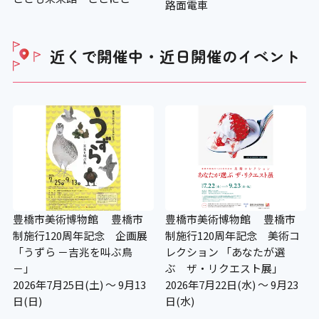
路面電車
〇
ベビーカーの貸し出し
近くで開催中・近日開催の
イベント
〇
老眼鏡の貸し出し
×
授乳コーナー
豊橋市美術博物館 豊橋市
豊橋市美術博物館 豊橋市
制施行120周年記念 企画展
制施行120周年記念 美術コ
×
「うずら －吉兆を叫ぶ鳥
レクション 「あなたが選
－」
ぶ ザ・リクエスト展」
2026年7月25日(土) ～ 9月13
2026年7月22日(水) ～ 9月23
補助犬の入場可
日(日)
日(水)