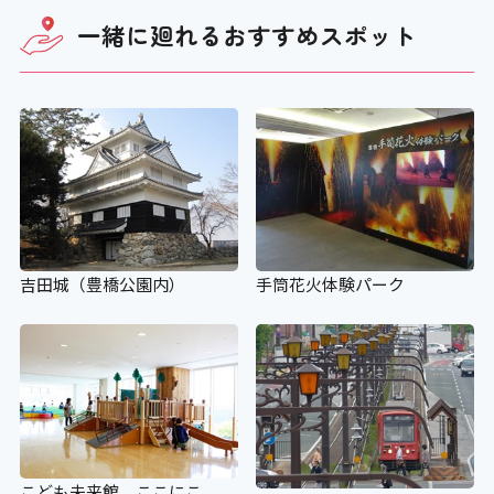
〇
一緒に廻れる
おすすめスポット
スロープがない場合の代替措置
〇 希望者には、職員が同行し業務用エ
レベーターをご案内
設備
吉田城（豊橋公園内）
手筒花火体験パーク
アイコンの説明
車いすの貸し出し
こども未来館 ここにこ