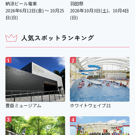
納涼ビール電車
羽田祭
× ※巡回展など、他館の収蔵品を展示
2026年6月12日(金) ～ 10月25
2026年10月3日(土)、10月4日
する企画展の場合、入場をお断りする
日(日)
(日)
可能性があります
人気スポットランキング
入場料等
1
2
アイコンの説明
障がい者対応 別途料金
豊臣ミュージアム
ホワイトウェイブ21
〇 有料展覧会場受付で以下の手帳をご
3
4
提示いただくと、本人と付き添い１名
観覧料無料