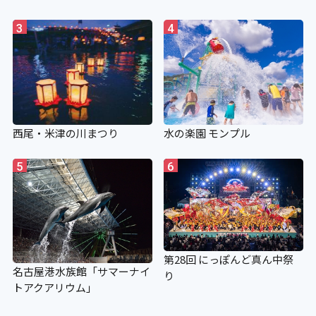
3
4
西尾・米津の川まつり
水の楽園 モンプル
5
6
第28回 にっぽんど真ん中祭
名古屋港水族館「サマーナイ
り
トアクアリウム」