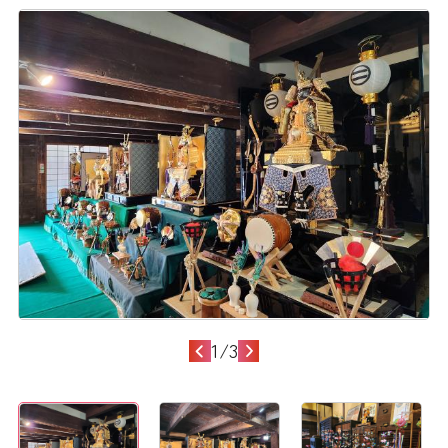
1
/
3