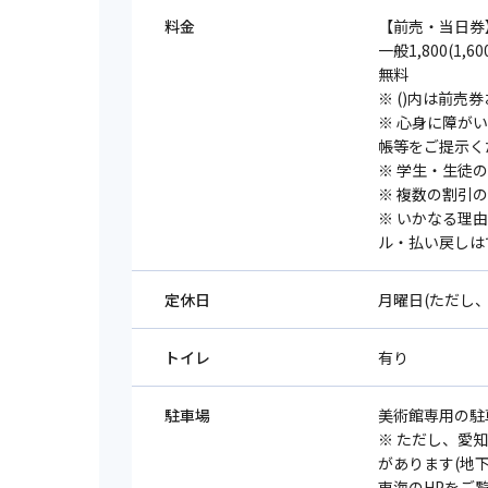
料金
【前売・当日券
一般1,800(1,
無料
※ ()内は前売
※ 心身に障が
帳等をご提示く
※ 学⽣・⽣徒
※ 複数の割引
※ いかなる理
ル・払い戻しは
定休日
月曜日(ただし、5
トイレ
有り
駐車場
美術館専用の駐
※ ただし、愛
があります(地
東海のHPをご