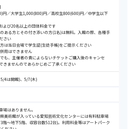
】
600)円／大学生1,000(800)円／高校生800(600)円／中学生以下
券および20名以上の団体料金です
いのある方とその付き添いの方(1名)は無料。入館の際、各種手
ださい
の方は当日会場で学⽣証(⽣徒手帳)をご提示ください
の併⽤はできません
由でも、主催者の責によらないチケットご購入後のキャンセ
できませんのであらかじめご了承ください
/4は開館)、5/7(木)
車場はありません。
知県美術館が入っている愛知芸術文化センターには有料駐車場
下3階～地下5階、収容台数512台)。利用料金等はアートパーク
覧ください。