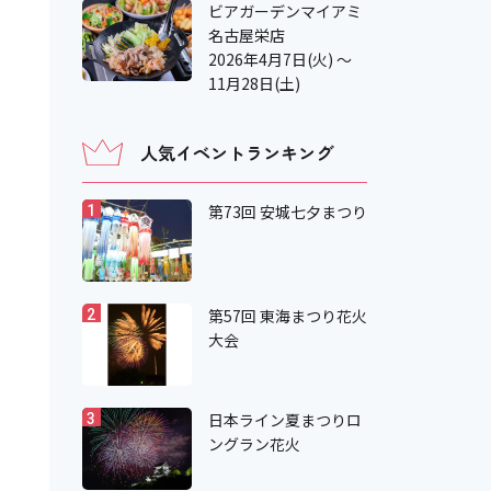
ビアガーデンマイアミ
名古屋栄店
2026年4月7日(火) ～
11月28日(土)
人気イベントランキング
第73回 安城七夕まつり
1
第57回 東海まつり花火
2
大会
日本ライン夏まつりロ
3
ングラン花火