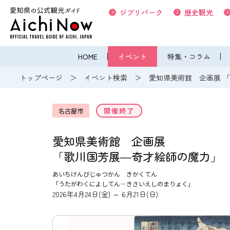
ジブリパーク
歴史観光
HOME
イベント
特集・コラム
トップページ
イベント検索
愛知県美術館 企画展 
開催終了
名古屋市
愛知県美術館 企画展
「歌川国芳展―奇才絵師の魔力」
あいちけんびじゅつかん きかくてん
「うたがわくによしてん―きさいえしのまりょく」
2026年4月24日(金) ～ 6月21日(日)