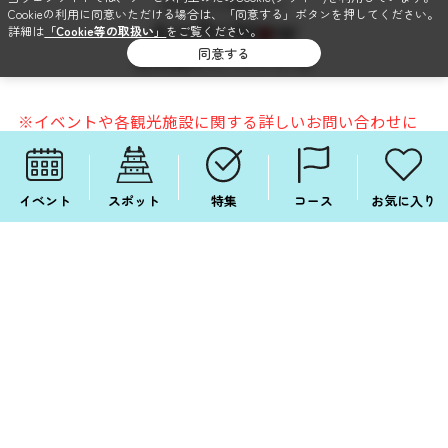
Cookieの利用に同意いただける場合は、「同意する」ボタンを押してください。
詳細は
「Cookie等の取扱い」
をご覧ください。
同意する
愛知県観光コンベンション局
※イベントや各観光施設に関する詳しいお問い合わせに
つきましては、各施設やイベントの主催者にお問い合
わせ下さい。
イベント
スポット
特集
コース
お気に入り
このサイトについて
個人情報保護方針
ソーシャルメディア利用規約
関連リンク
サイトマップ
SNSでも毎日情報配信中！