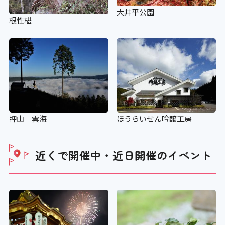
大井平公園
根性椹
押山 雲海
ほうらいせん吟醸工房
近くで開催中・近日開催の
イベント