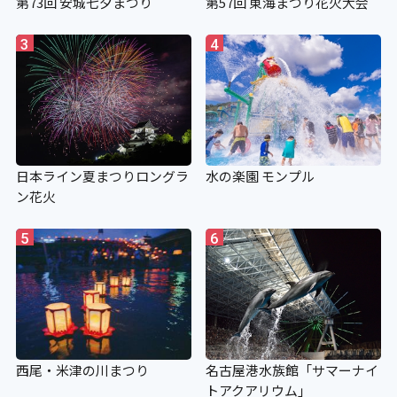
第73回 安城七夕まつり
第57回 東海まつり花火大会
3
4
日本ライン夏まつりロングラ
水の楽園 モンプル
ン花火
5
6
西尾・米津の川まつり
名古屋港水族館「サマーナイ
トアクアリウム」