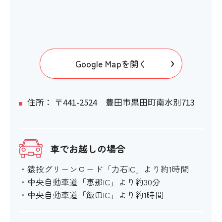
階段・段差
〇
Google Mapを開く
階段の手すり
〇
住所： 〒441-2524 豊田市黒田町南水別713
エレベーター
車でお越しの場合
×
・猿投グリーンロード「力石IC」より約1時間
エスカレーター
・中央自動車道「恵那IC」より約30分
・中央自動車道「飯田IC」より約1時間
×