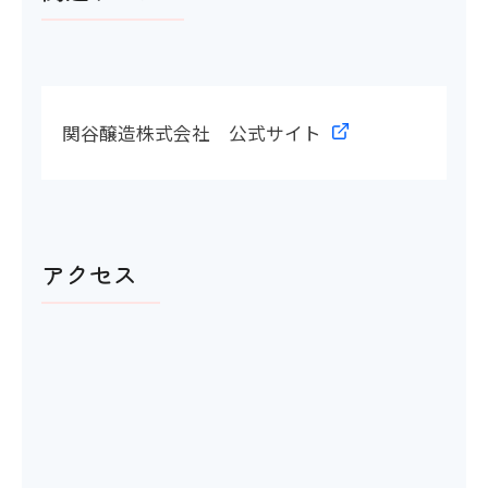
多目的トイレ
×
関谷醸造株式会社 公式サイト
洋式トイレ
〇
アクセス
館内移動について
アイコンの説明