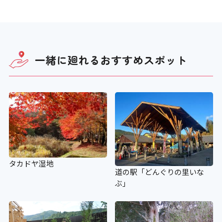
×
老眼鏡の貸し出し
×
一緒に廻れる
おすすめスポット
授乳コーナー
×
補助犬の入場可
タカドヤ湿地
×
道の駅「どんぐりの里いな
ぶ」
補助犬用のトイレ