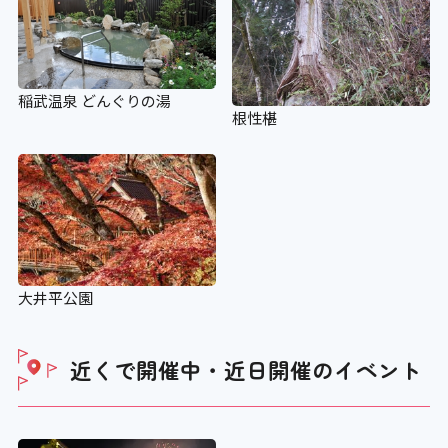
×
施設の点字案内
稲武温泉 どんぐりの湯
×
根性椹
階段手すり点字シート
×
視覚障がい者誘導用ブロック
大井平公園
×
近くで開催中・近日開催の
イベント