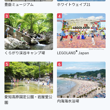
豊臣ミュージアム
ホワイトウェイブ21
3
4
®
くらがり渓谷キャンプ場
LEGOLAND
Japan
5
6
愛知高原国定公園・岩屋堂公
内海海水浴場
園