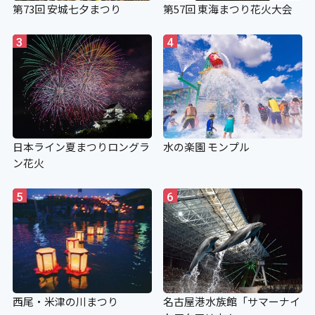
第73回 安城七夕まつり
第57回 東海まつり花火大会
3
4
日本ライン夏まつりロングラ
水の楽園 モンプル
ン花火
5
6
西尾・米津の川まつり
名古屋港水族館「サマーナイ