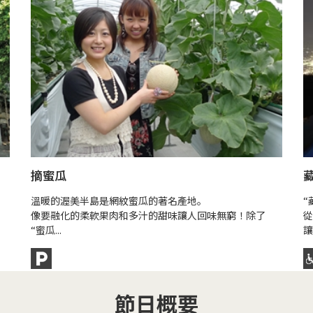
摘蜜瓜
溫暖的渥美半島是網紋蜜瓜的著名產地。
“
像要融化的柔軟果肉和多汁的甜味讓人回味無窮！除了
從
“蜜瓜...
讓
節日概要