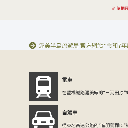
※ 依網
渥美半島旅遊局 官方網站 “令和7
電車
在豐橋鐵路渥美線的“三河田原”
自駕車
從東名高速公路的“音羽蒲郡IC”