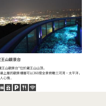
藏王山觀景台
藏王山觀景台”位於藏王山山頂，
最上層的觀景樓層可以360度全景俯瞰三河湾・太平洋，
人心情...