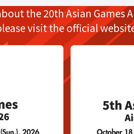
about the
20th Asian Games
A
please
visit the official websit