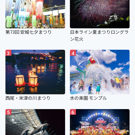
第73回 安城七夕まつり
日本ライン夏まつりロングラ
ン花火
3
4
西尾・米津の川まつり
水の楽園 モンプル
5
6