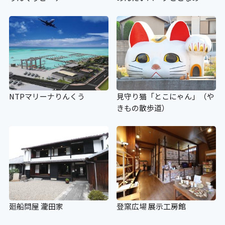
NTPマリーナりんくう
見守り猫「とこにゃん」（や
きもの散歩道）
廻船問屋 瀧田家
登窯広場 展示工房館