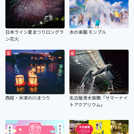
日本ライン夏まつりロングラ
水の楽園 モンプル
ン花火
5
6
西尾・米津の川まつり
名古屋港水族館「サマーナイ
トアクアリウム」