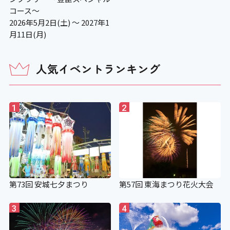
コース～
2026年5月2日(土) ～ 2027年1
月11日(月)
人気イベントランキング
1
2
第73回 安城七夕まつり
第57回 東海まつり花火大会
3
4