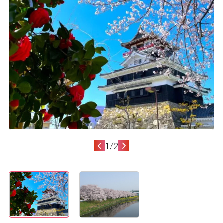
1
/
2