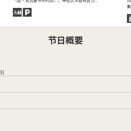
（现・名古屋市中村区）。神社以丰臣秀吉为...
而
集
节日概要
日)