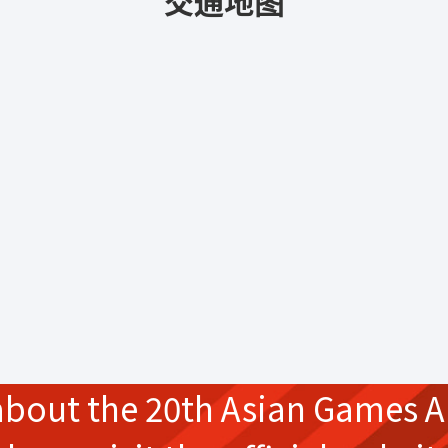
交通地图
about the
20th Asian Games
A