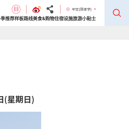
中文(简体字)
各季推荐样板路线
美食&购物
住宿设施
旅游小贴士
日(星期日)