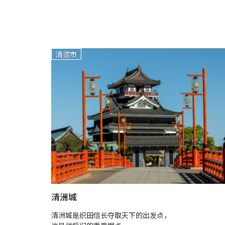
清须市
清洲城
清洲城是织田信长夺取天下的出发点，