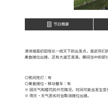
节日概要
清洲城是织田信长一统天下的出发点，是武将们
美食摊位出摊，还有大道艺表演。期间当中的部
◎夜间亮灯：有
◎美食摊位・移动餐车：有
※ 因天气和樱花的开花情况，时间可能会发生变
※ 雨天・天气恶劣时会取消摊位出摊。