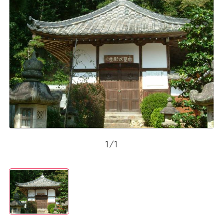
1
/
1