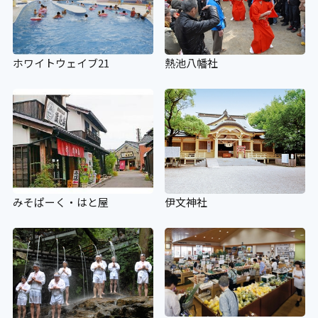
ホワイトウェイブ21
熱池八幡社
みそぱーく・はと屋
伊文神社