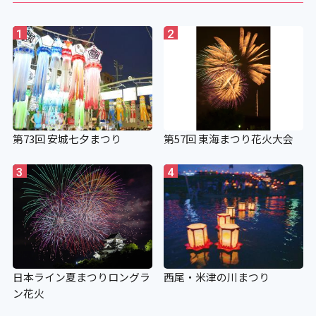
1
2
第73回 安城七夕まつり
第57回 東海まつり花火大会
3
4
日本ライン夏まつりロングラ
西尾・米津の川まつり
ン花火