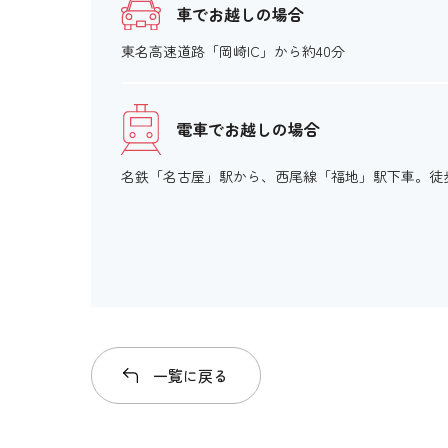
車でお越しの場合
施設の点字案内
東名高速道路「岡崎IC」から約40分
階段手すり点字シート
電車でお越しの場合
視覚障がい者誘導用ブロック
名鉄「名古屋」駅から、西尾線「福地」駅下車。徒歩
入場料等
障がい者対応 別途料金
一覧に戻る