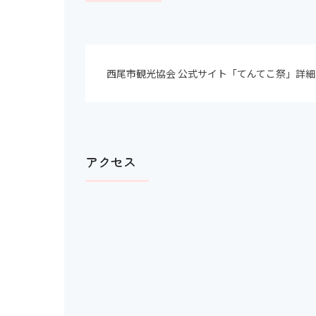
階段・段差
西尾市観光協会 公式サイト「てんてこ祭」詳
階段の手すり
エレベーター
アクセス
エスカレーター
スロープ
施設出入り口の段差
施設内部の段差
スロープがない場合の代替措置