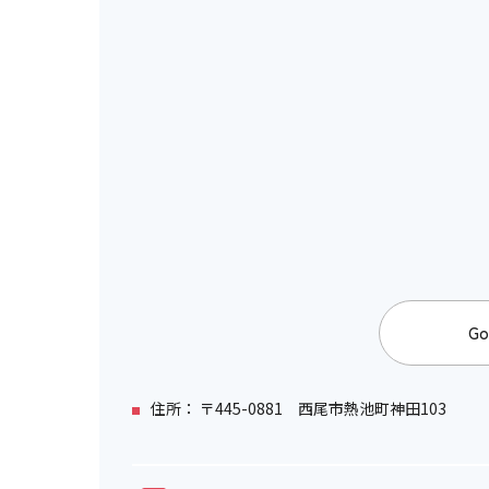
設備
車いすの貸し出し
ベビーカーの貸し出し
老眼鏡の貸し出し
Go
授乳コーナー
補助犬の入場可
住所： 〒445-0881 西尾市熱池町神田103
補助犬用のトイレ