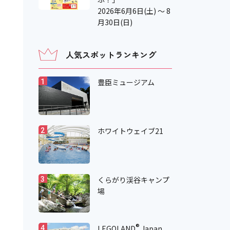
2026年6月6日(土) ～ 8
月30日(日)
人気スポットランキング
豊臣ミュージアム
1
ホワイトウェイブ21
2
くらがり渓谷キャンプ
3
場
®
LEGOLAND
Japan
4