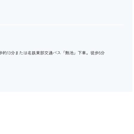
×
×
×
約13分または名鉄東部交通バス「熱池」下車。徒歩5分
アイコンの説明
× 特になし