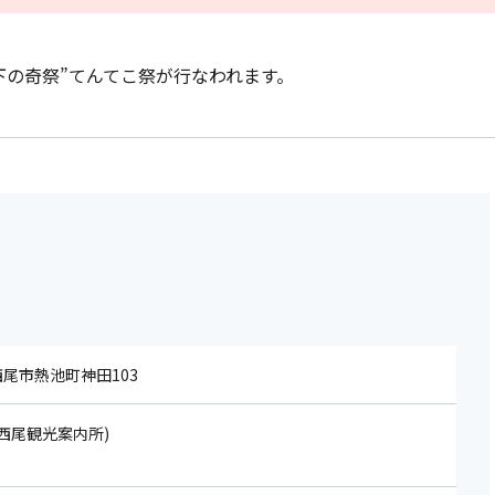
下の奇祭”てんてこ祭が行なわれます。
 西尾市熱池町神田103
40(西尾観光案内所)