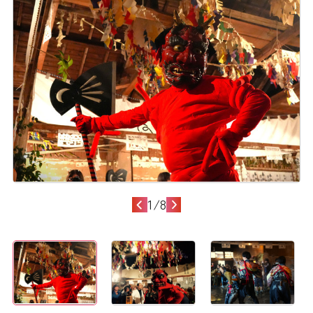
1
/
8