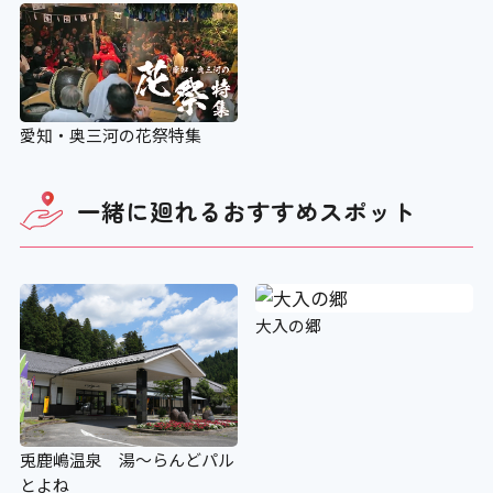
愛知・奥三河の花祭特集
一緒に廻れる
おすすめスポット
大入の郷
兎鹿嶋温泉 湯～らんどパル
とよね