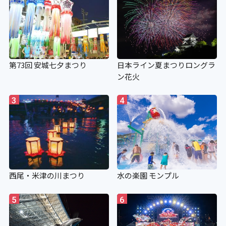
第73回 安城七夕まつり
日本ライン夏まつりロングラ
ン花火
3
4
西尾・米津の川まつり
水の楽園 モンプル
5
6