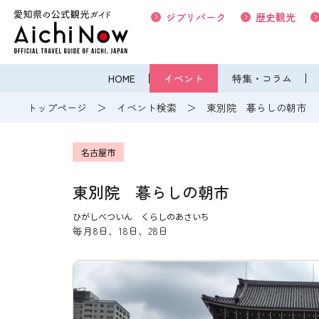
ジブリパーク
歴史観光
HOME
イベント
特集・コラム
トップページ
イベント検索
東別院 暮らしの朝市
名古屋市
東別院 暮らしの朝市
ひがしべついん くらしのあさいち
毎月8日、18日、28日