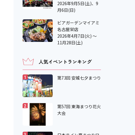
2026年9月5日(土)、9
月6日(日)
ビアガーデンマイアミ
名古屋栄店
2026年4月7日(火) ～
11月28日(土)
人気イベントランキング
第73回 安城七夕まつり
1
第57回 東海まつり花火
2
大会
3