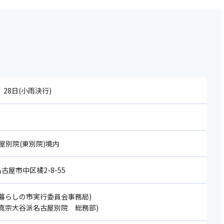
、28日(小雨決行)
屋別院(東別院)境内
名古屋市中区橘2-8-55
733(暮らしの市実行委員会事務局)
201(真宗大谷派名古屋別院 総務部)