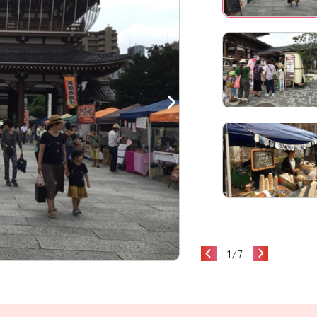
1
/
7