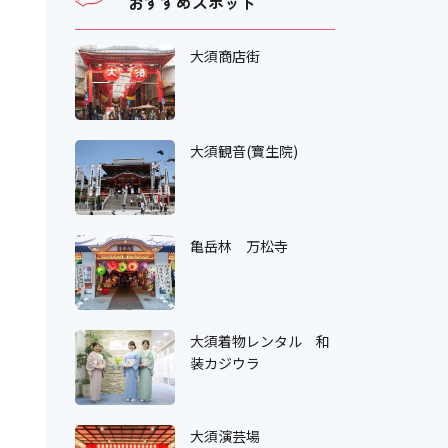
おすすめスポット
大須商店街
大須観音(寶生院)
亀岳林 万松寺
大須着物レンタル 和
装カジウラ
大須演芸場