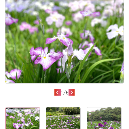
1
/
6