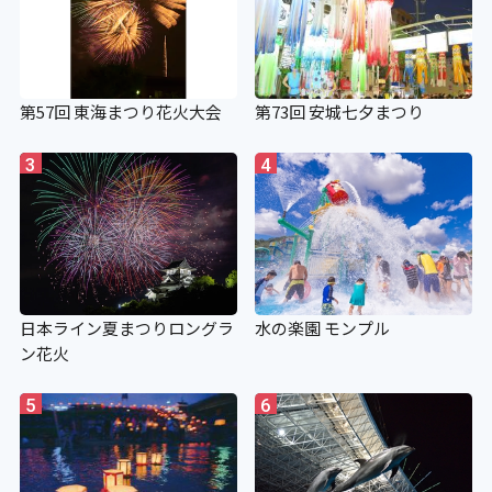
第57回 東海まつり花火大会
第73回 安城七夕まつり
3
4
日本ライン夏まつりロングラ
水の楽園 モンプル
ン花火
5
6