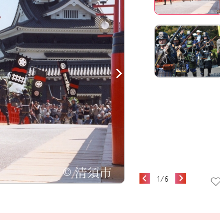
1
/
6