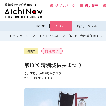
ジブリパーク
歴史観光
HOME
イベント
特集・コラム
トップページ
イベント検索
第10回 清洲城信長まつ
開催終了
清須市
第10回 清洲城信長まつり
きよすじょうのぶながまつり
2025年10月12日(日)