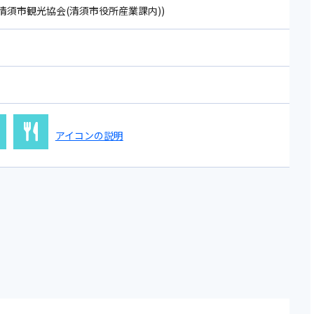
911(清須市観光協会(清須市役所産業課内))
アイコンの説明