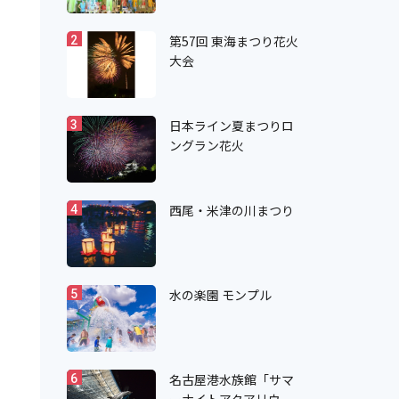
第57回 東海まつり花火
2
大会
日本ライン夏まつりロ
3
ングラン花火
西尾・米津の川まつり
4
水の楽園 モンプル
5
名古屋港水族館「サマ
6