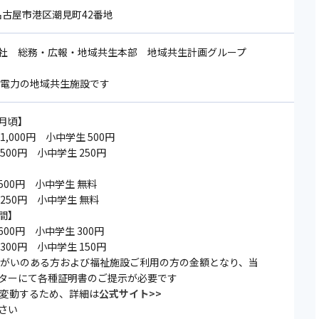
8 名古屋市港区潮見町42番地
社 総務・広報・地域共生本部 地域共生計画グループ
部電力の地域共生施設です
月頃】
1,000円 小中学生 500円
 500円 小中学生 250円
人500円 小中学生 無料
 250円 小中学生 無料
間】
600円 小中学生 300円
 300円 小中学生 150円
障がいのある⽅および福祉施設ご利⽤の⽅の金額となり、当
ターにて各種証明書のご提⽰が必要です
て変動するため、詳細は
公式サイト>>
さい