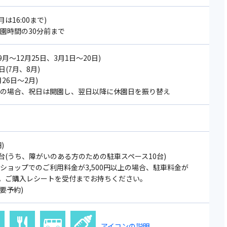
2月は16:00まで)
閉園時間の30分前まで
月～12月25日、3月1日～20日)
(7月、8月)
26日～2月)
⽇の場合、祝⽇は開園し、翌日以降に休園⽇を振り替え
)
7台(うち、障がいのある方のための駐車スペース10台)
びショップでのご利用料金が3,500円以上の場合、駐車料金が
。ご購入レシートを受付までお持ちください。
(要予約)
アイコンの説明