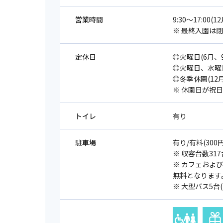
営業時間
9:30～17:00(1
※ 最終⼊園は
定休日
◎火曜日(6月、9
◎火曜日、水曜日
◎冬季休園(12月
※ 休園⽇が祝
トイレ
有り
駐車場
有り/有料(300円
※ 収容台数31
※ カフェおよ
無料となります
※ 大型バス5台