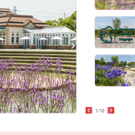
1
/
10