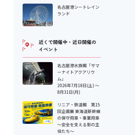
名古屋港シートレイン
ランド
近くで開催中・近日開催の
イベント
名古屋港水族館「サマ
ーナイトアクアリウ
ム」
2026年7月18日(土) ～
8月31日(月)
リニア・鉄道館 第15
回企画展 東海道新幹線
の保守用車・事業用車
～安全を支える影の主
役たち～