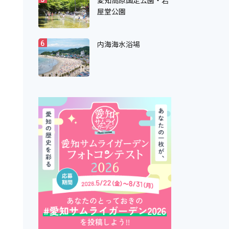
愛知高原国定公園・岩
屋堂公園
内海海水浴場
6