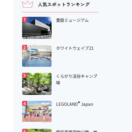
人気スポットランキング
豊臣ミュージアム
1
ホワイトウェイブ21
2
くらがり渓谷キャンプ
3
場
®
LEGOLAND
Japan
4
5