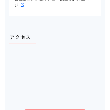
館内移動について
ジ
アイコンの説明
アクセス
階段・段差
〇
階段の手すり
〇
エレベーター