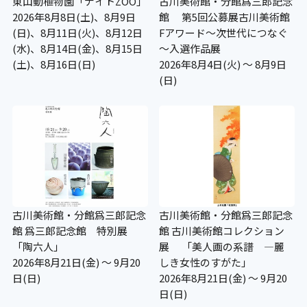
東山動植物園「ナイトZOO」
古川美術館・分館爲三郎記念
2026年8月8日(土)、8月9日
館 第5回公募展古川美術館
(日)、8月11日(火)、8月12日
Fアワード～次世代につなぐ
(水)、8月14日(金)、8月15日
～入選作品展
(土)、8月16日(日)
2026年8月4日(火) ～ 8月9日
(日)
古川美術館・分館爲三郎記念
古川美術館・分館爲三郎記念
館 爲三郎記念館 特別展
館 古川美術館コレクション
「陶六人」
展 「美人画の系譜 ―麗
2026年8月21日(金) ～ 9月20
しき女性のすがた」
日(日)
2026年8月21日(金) ～ 9月20
日(日)