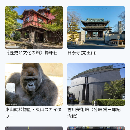
×
補助犬の入場可
×
《歴史と文化の館》揚輝荘
日泰寺(覚王山)
補助犬用のトイレ
×
施設の点字案内
東山動植物園・東山スカイタ
古川美術館（分館 爲三郎記
×
ワー
念館）
階段手すり点字シート