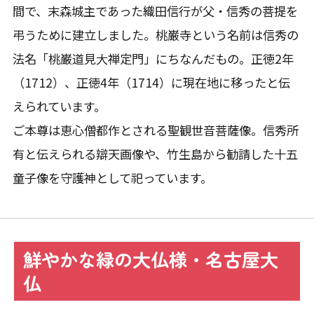
間で、末森城主であった織田信行が父・信秀の菩提を
弔うために建立しました。桃巌寺という名前は信秀の
法名「桃巌道見大禅定門」にちなんだもの。正徳2年
（1712）、正徳4年（1714）に現在地に移ったと伝
えられています。
ご本尊は恵心僧都作とされる聖観世音菩薩像。信秀所
有と伝えられる辯天画像や、竹生島から勧請した十五
童子像を守護神として祀っています。
鮮やかな緑の大仏様・名古屋大
仏