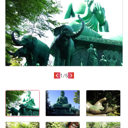
1
/
6