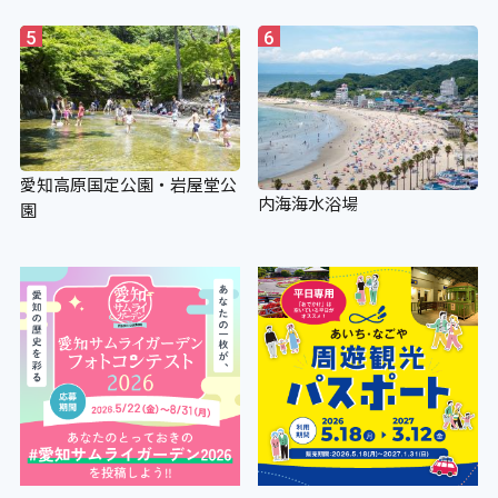
5
6
愛知高原国定公園・岩屋堂公
内海海水浴場
園