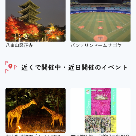
×
視覚障がい者誘導用ブロック
八事山興正寺
バンテリンドーム ナゴヤ
×
近くで開催中・近日開催の
イベント