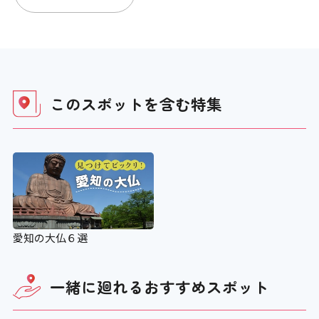
アイコンの説明
車いすの貸し出し
このスポットを含む
特集
×
ベビーカーの貸し出し
×
老眼鏡の貸し出し
愛知の大仏６選
×
一緒に廻れる
おすすめスポット
授乳コーナー