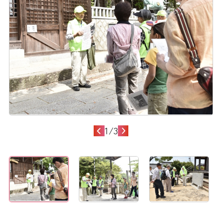
1
/
3