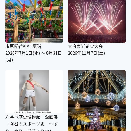
市原稲荷神社 夏詣
大府東浦花火大会
2026年7月1日(水) ～ 8月31日
2026年11月7日(土)
(月)
刈谷市歴史博物館 企画展
「刈谷のスポーツ史 ～す
る みる ささえる～」