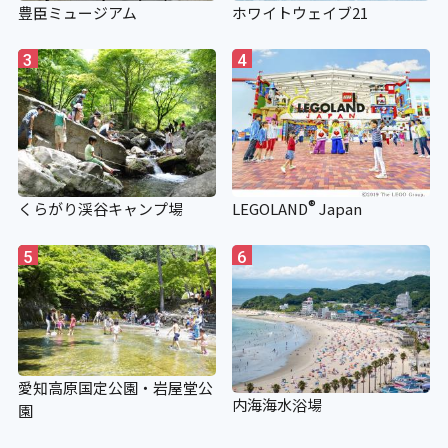
豊臣ミュージアム
ホワイトウェイブ21
3
4
®
くらがり渓谷キャンプ場
LEGOLAND
Japan
5
6
愛知高原国定公園・岩屋堂公
内海海水浴場
園