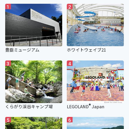
1
2
豊臣ミュージアム
ホワイトウェイブ21
3
4
®
くらがり渓谷キャンプ場
LEGOLAND
Japan
5
6