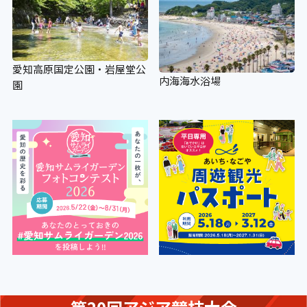
愛知高原国定公園・岩屋堂公
内海海水浴場
園