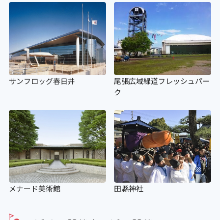
×
補助犬の入場可
〇
サンフロッグ春日井
尾張広域緑道フレッシュパー
ク
補助犬用のトイレ
×
施設の点字案内
×
メナード美術館
田縣神社
階段手すり点字シート