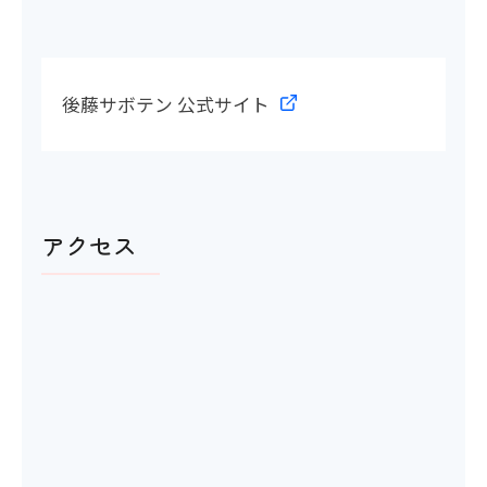
館内移動について
後藤サボテン 公式サイト
アイコンの説明
階段・段差
アクセス
〇
階段の手すり
×
エレベーター