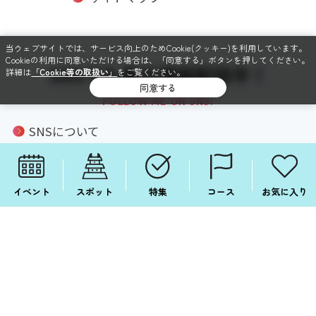
当ウェブサイトでは、サービス向上のためCookie(クッキー)を利用しています。
Cookieの利用に同意いただける場合は、「同意する」ボタンを押してください。
SNSでも毎日情報配信中！
詳細は
「Cookie等の取扱い」
をご覧ください。
同意する
FOLLOW ME ON SNS!
SNSについて
Facebook
Instagram
イベント
スポット
特集
コース
お気に入り
X
LINE
Copyright © Aichi Prefecture.