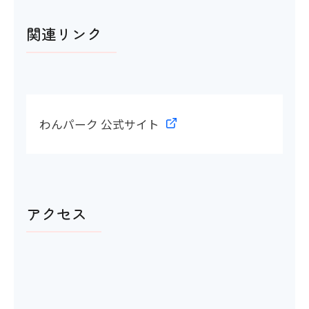
関連リンク
アイコンの説明
多目的トイレ
〇
わんパーク 公式サイト
多目的トイレの間口
〇 84cm
アクセス
洋式トイレ
〇