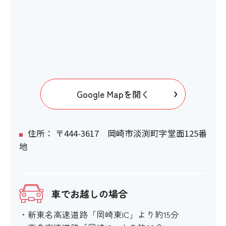
おむつ替え台
〇
館内移動について
Google Mapを開く
アイコンの説明
住所： 〒444-3617 岡崎市淡渕町字堂面125番
地
階段・段差
〇
車でお越しの場合
階段の手すり
・新東名高速道路「岡崎東IC」より約15分