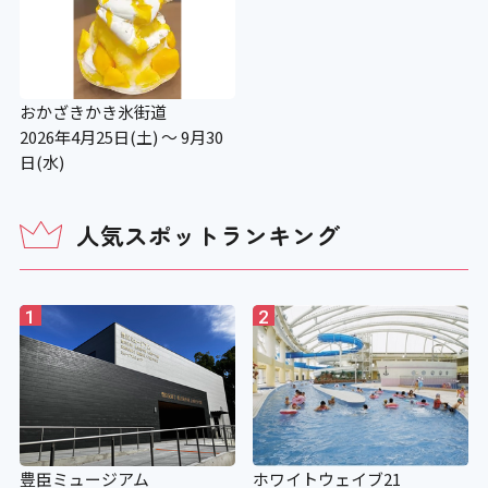
×
授乳コーナー
おかざきかき氷街道
〇 （事務所併設）
2026年4月25日(土) ～ 9月30
日(水)
補助犬の入場可
人気スポットランキング
〇
補助犬用のトイレ
1
2
×
施設の点字案内
豊臣ミュージアム
ホワイトウェイブ21