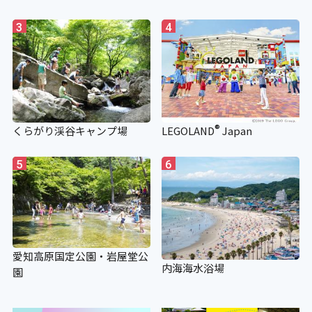
×
3
4
階段手すり点字シート
×
視覚障がい者誘導用ブロック
®
くらがり渓谷キャンプ場
LEGOLAND
Japan
5
6
〇
愛知高原国定公園・岩屋堂公
内海海水浴場
園