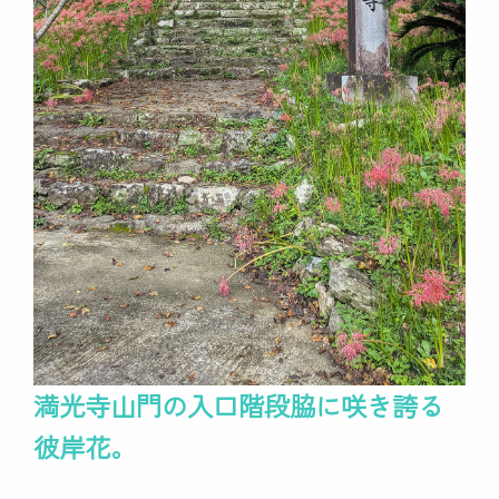
満光寺山門の入口階段脇に咲き誇る
彼岸花。