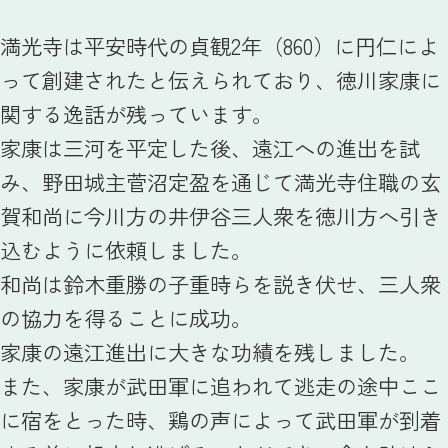
満光寺は平安時代の貞観2年（860）に円仁によ
って創建されたと伝えられており、徳川家康に
関する逸話が残っています。
家康は三河を平定した後、遠江への進出を試
み、野田城主菅沼定盈を通じて満光寺住職の玄
賀和尚に今川方の井伊谷三人衆を徳川方へ引き
込むように依頼しました。
和尚は鈴木重勝の子重時らを説き伏せ、三人衆
の協力を得ることに成功。
家康の遠江進出に大きな功績を残しました。
また、家康が武田軍に追われて逃走の途中ここ
に宿をとった時、鶏の声によって武田軍が到着