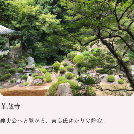
華蔵寺
義央公へと繋がる、吉良氏ゆかりの静寂。