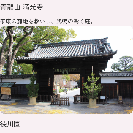
青龍山 満光寺
家康の窮地を救いし、鶏鳴の響く庭。
徳川園